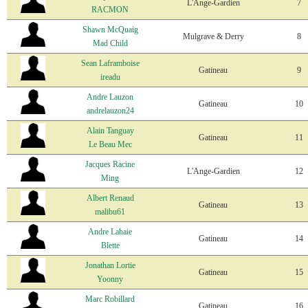
L'Ange-Gardien
7
RACMON
Shawn McQuaig
Mulgrave & Derry
8
Mad Child
Sean Laframboise
Gatineau
9
ireadu
Andre Lauzon
Gatineau
10
andrelauzon24
Alain Tanguay
Gatineau
11
Le Beau Mec
Jacques Racine
L'Ange-Gardien
12
Ming
Albert Renaud
Gatineau
13
malibu61
Andre Lahaie
Gatineau
14
Blette
Jonathan Lortie
Gatineau
15
Yoonny
Marc Robillard
Gatineau
16