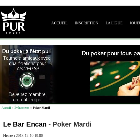
ACCUEIL
INSCRIPTION
LA LIGUE
JOUE
Accueil
»
Événements
»
Poker Mardi
Le Bar Encan
-
Poker Mardi
Heure :
2013-12-10 19:00