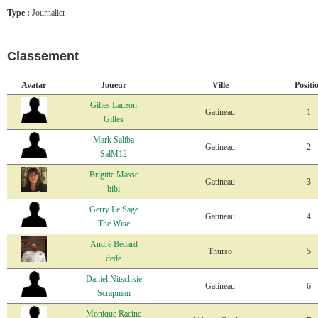
Type :
Journalier
Classement
Avatar
Joueur
Ville
Positi
Gilles Lauzon
Gatineau
1
Gilles
Mark Saliba
Gatineau
2
SalM12
Brigitte Masse
Gatineau
3
bibi
Gerry Le Sage
Gatineau
4
The Wise
André Bédard
Thurso
5
dede
Daniel Nitschkie
Gatineau
6
Scrapman
Monique Racine