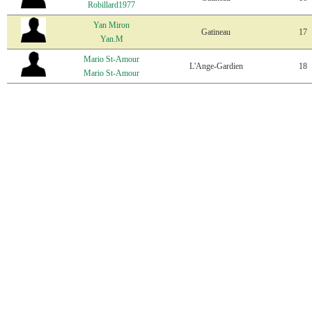
Robillard1977
Yan Miron
Gatineau
17
Yan.M
Mario St-Amour
L'Ange-Gardien
18
Mario St-Amour