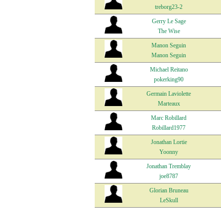
treborg23-2
Gerry Le Sage
The Wise
Manon Seguin
Manon Seguin
Michael Reitano
pokerking90
Germain Laviolette
Marteaux
Marc Robillard
Robillard1977
Jonathan Lortie
Yoonny
Jonathan Tremblay
joe8787
Glorian Bruneau
LeSkull