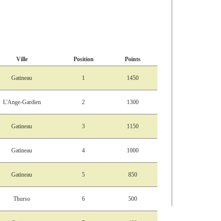
Ville
Position
Points
Gatineau
1
1450
L'Ange-Gardien
2
1300
Gatineau
3
1150
Gatineau
4
1000
Gatineau
5
850
Thurso
6
500