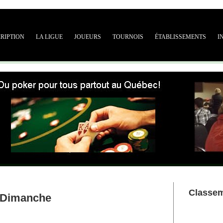
CRIPTION
LA LIGUE
JOUEURS
TOURNOIS
ÉTABLISSEMENTS
I
Classe
 Dimanche