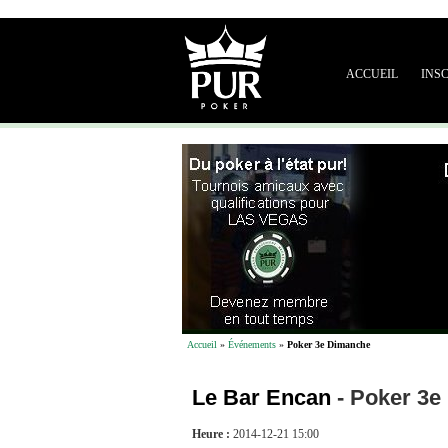
ACCUEIL
INS
Accueil
»
Événements
»
Poker 3e Dimanche
Le Bar Encan
-
Poker 3e
Heure :
2014-12-21 15:00