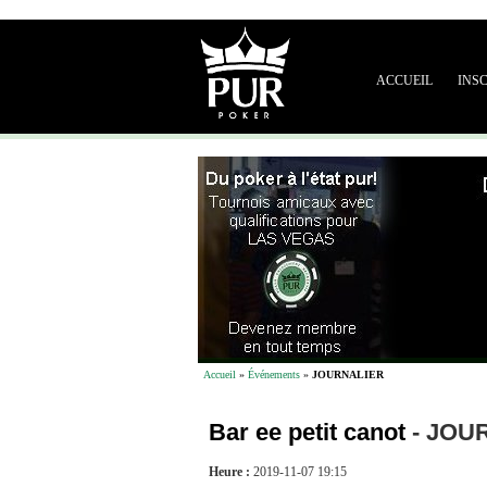
ACCUEIL
INS
Accueil
»
Événements
»
JOURNALIER
Bar ee petit canot
-
JOU
Heure :
2019-11-07 19:15