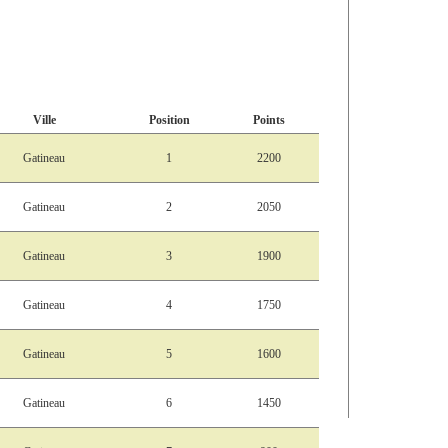
Ville
Position
Points
Gatineau
1
2200
Gatineau
2
2050
Gatineau
3
1900
Gatineau
4
1750
Gatineau
5
1600
Gatineau
6
1450