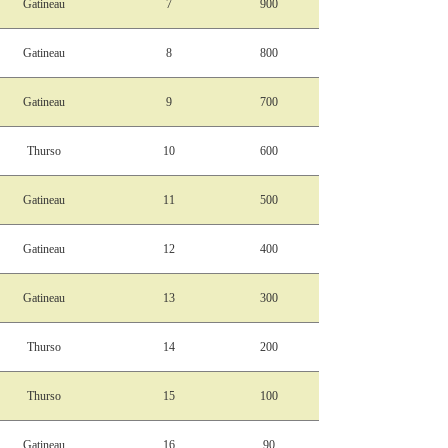
Gatineau
7
900
Gatineau
8
800
Gatineau
9
700
Thurso
10
600
Gatineau
11
500
Gatineau
12
400
Gatineau
13
300
Thurso
14
200
Thurso
15
100
Gatineau
16
90