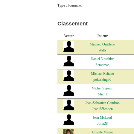
Type :
Journalier
Classement
Avatar
Joueur
Mathieu Ouellette
Wallz
Daniel Nitschkie
Scrapman
Michael Reitano
pokerking90
Michel Sigouin
Mich1
Jean-Sébastien Gendron
Jean Sébastien
Jean McLeod
John28
Brigitte Masse