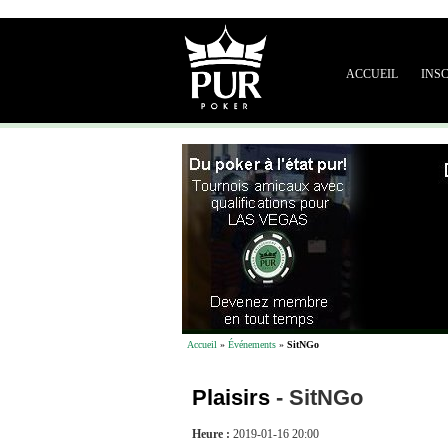
ACCUEIL
INS
Accueil
»
Événements
»
SitNGo
Plaisirs
-
SitNGo
Heure :
2019-01-16 20:00