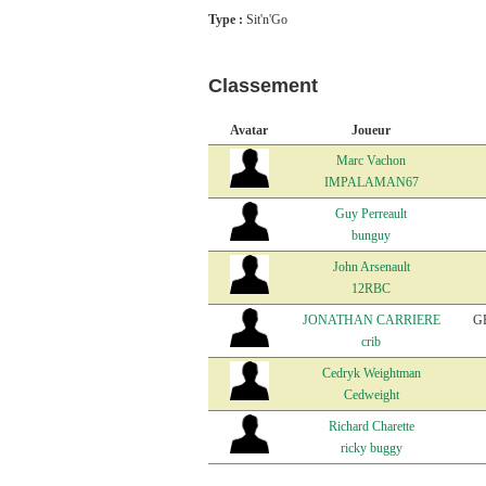
Type :
Sit'n'Go
Classement
Avatar
Joueur
Marc Vachon
IMPALAMAN67
Guy Perreault
bunguy
John Arsenault
12RBC
JONATHAN CARRIERE
G
crib
Cedryk Weightman
Cedweight
Richard Charette
ricky buggy