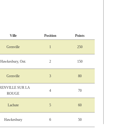
Ville
Position
Points
Grenville
1
250
Hawkesbury, Ont.
2
150
Grenville
3
80
RENVILLE SUR LA
4
70
ROUGE
Lachute
5
60
Hawkesbury
6
50