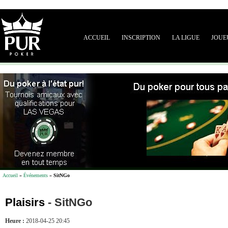
ACCUEIL
INSCRIPTION
LA LIGUE
JOUE
Accueil
»
Événements
»
SitNGo
Plaisirs
-
SitNGo
Heure :
2018-04-25 20:45