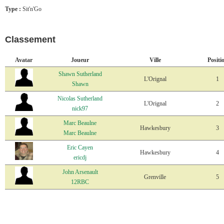
Type :
Sit'n'Go
Classement
Avatar
Joueur
Ville
Positi
Shawn Sutherland
L'Orignal
1
Shawn
Nicolas Sutherland
L'Orignal
2
nick97
Marc Beaulne
Hawkesbury
3
Marc Beaulne
Eric Cayen
Hawkesbury
4
ericdj
John Arsenault
Grenville
5
12RBC