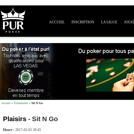
ACCUEIL
INSCRIPTION
LA LIGUE
JOUE
Accueil
»
Événements
»
Sit N Go
Plaisirs
-
Sit N Go
Heure :
2017-02-01 20:45