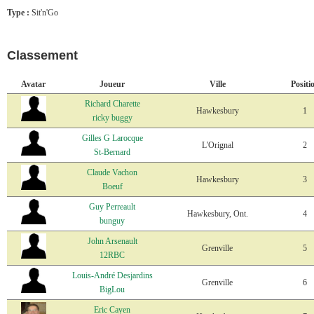
Type :
Sit'n'Go
Classement
Avatar
Joueur
Ville
Positi
Richard Charette
Hawkesbury
1
ricky buggy
Gilles G Larocque
L'Orignal
2
St-Bernard
Claude Vachon
Hawkesbury
3
Boeuf
Guy Perreault
Hawkesbury, Ont.
4
bunguy
John Arsenault
Grenville
5
12RBC
Louis-André Desjardins
Grenville
6
BigLou
Eric Cayen