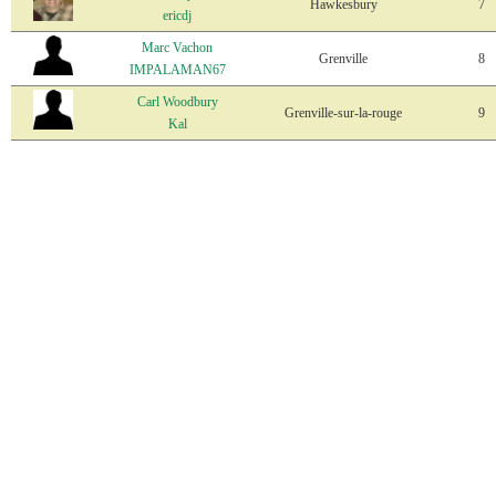
Hawkesbury
7
ericdj
Marc Vachon
Grenville
8
IMPALAMAN67
Carl Woodbury
Grenville-sur-la-rouge
9
Kal