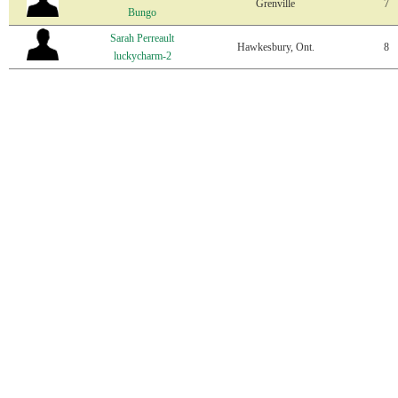
Grenville
7
Bungo
Sarah Perreault
Hawkesbury, Ont.
8
luckycharm-2