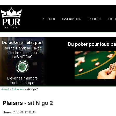
ACCUEIL
INSCRIPTION
LA LIGUE
JOUE
Accueil
»
Événements
»
sit N go 2
Plaisirs
-
sit N go 2
Heure :
2016-08-17 21:30