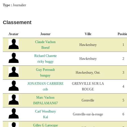
Type :
Journalier
Classement
Avatar
Joueur
Ville
Positi
Claude Vachon
Hawkesbury
1
Boeuf
Richard Charette
Hawkesbury
2
ricky buggy
Guy Perreault
Hawkesbury, Ont.
3
bunguy
JONATHAN CARRIERE
GRENVILLE SUR LA
4
crib
ROUGE
Marc Vachon
Grenville
5
IMPALAMAN67
Carl Woodbury
Grenville-sur-la-rouge
6
Kal
Gilles G Larocque