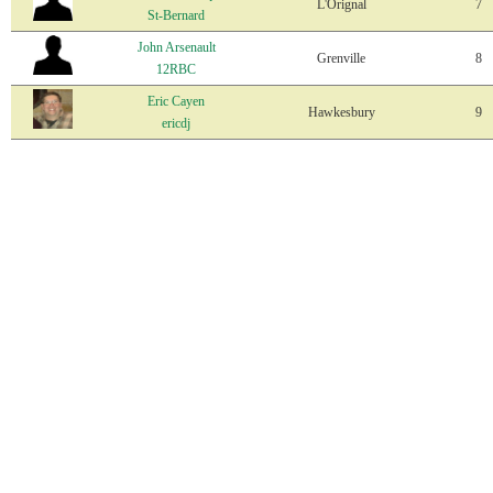
L'Orignal
7
St-Bernard
John Arsenault
Grenville
8
12RBC
Eric Cayen
Hawkesbury
9
ericdj