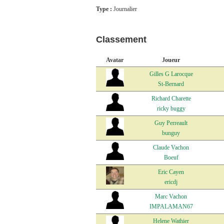
Type :
Journalier
Classement
Avatar
Joueur
Gilles G Larocque
St-Bernard
Richard Charette
ricky buggy
Guy Perreault
bunguy
Claude Vachon
Boeuf
Eric Cayen
ericdj
Marc Vachon
IMPALAMAN67
Helene Wathier