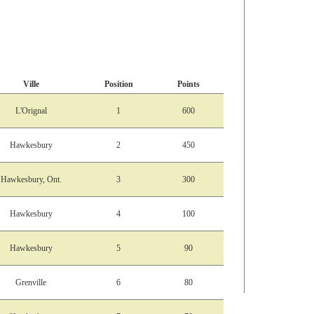
Ville
Position
Points
L'Orignal
1
600
Hawkesbury
2
450
Hawkesbury, Ont.
3
300
Hawkesbury
4
100
Hawkesbury
5
90
Grenville
6
80