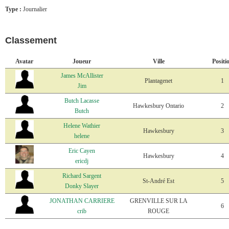
Type :
Journalier
Classement
Avatar
Joueur
Ville
Positi
James McAllister
Plantagenet
1
Jim
Butch Lacasse
Hawkesbury Ontario
2
Butch
Helene Wathier
Hawkesbury
3
helene
Eric Cayen
Hawkesbury
4
ericdj
Richard Sargent
St-André Est
5
Donky Slayer
JONATHAN CARRIERE
GRENVILLE SUR LA
6
crib
ROUGE