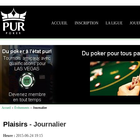
ACCUEIL
INSCRIPTION
LA LIGUE
JOUE
Accueil
»
Événements
»
Journalier
Plaisirs
-
Journalier
Heure :
2015-06-24 19:15