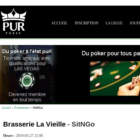
ACCUEIL
INSCRIPTION
LA LIGUE
JOUE
Accueil
»
Événements
»
SitNGo
Brasserie La Vieille
-
SitNGo
Heure :
2019-03-27 21:00