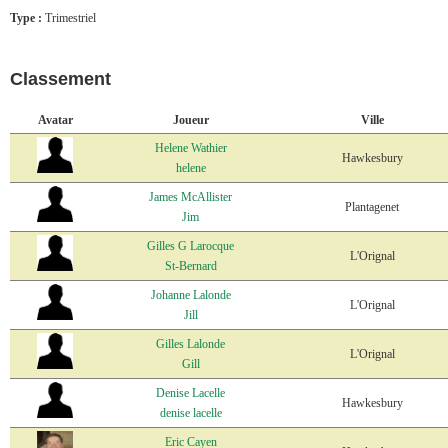
Type :
Trimestriel
Classement
Avatar
Joueur
Ville
Helene Wathier
Hawkesbury
helene
James McAllister
Plantagenet
Jim
Gilles G Larocque
L'Orignal
St-Bernard
Johanne Lalonde
L'Orignal
Jill
Gilles Lalonde
L'Orignal
Gill
Denise Lacelle
Hawkesbury
denise lacelle
Eric Cayen