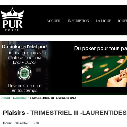
ACCUEIL
INSCRIPTION
LA LIGUE
JOUE
Accueil
»
Événements
»
TRIMESTRIEL III -LAURENTIDES
Plaisirs
-
TRIMESTRIEL III -LAURENTIDES
Heure :
2014-06-29 13:30