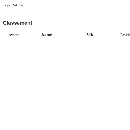
Type :
Sit'n'Go
Classement
Avatar
Joueur
Ville
Positi