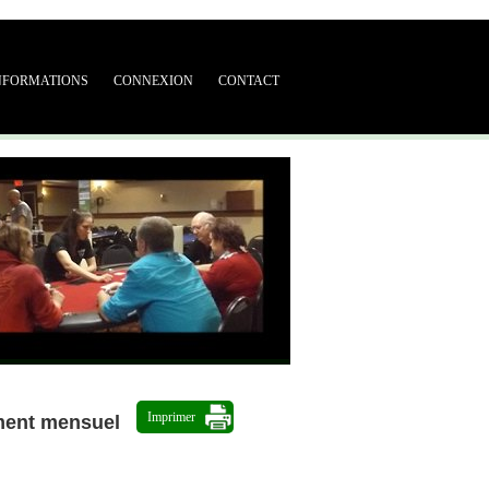
NFORMATIONS
CONNEXION
CONTACT
Imprimer
ment mensuel