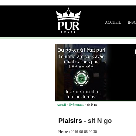
ACCUEIL
INS
Accueil
»
Événements
»
sit N go
Plaisirs
-
sit N go
Heure :
2016-06-08 20:30