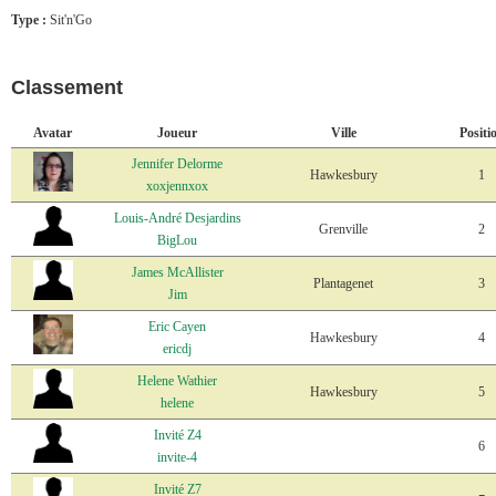
Type :
Sit'n'Go
Classement
Avatar
Joueur
Ville
Positi
Jennifer Delorme
Hawkesbury
1
xoxjennxox
Louis-André Desjardins
Grenville
2
BigLou
James McAllister
Plantagenet
3
Jim
Eric Cayen
Hawkesbury
4
ericdj
Helene Wathier
Hawkesbury
5
helene
Invité Z4
6
invite-4
Invité Z7