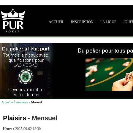
ACCUEIL
INSCRIPTION
LA LIGUE
JOUE
Accueil
»
Événements
»
Mensuel
Plaisirs
-
Mensuel
Heure :
2025-09-02 18:30