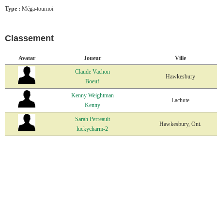
Type :
Méga-tournoi
Classement
Avatar
Joueur
Ville
Claude Vachon
Hawkesbury
Boeuf
Kenny Weightman
Lachute
Kenny
Sarah Perreault
Hawkesbury, Ont.
luckycharm-2