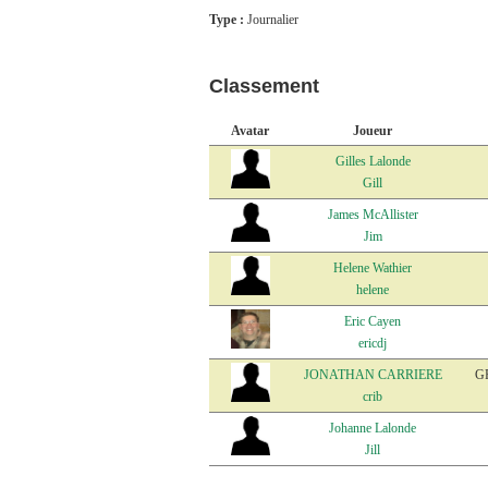
Type :
Journalier
Classement
Avatar
Joueur
Gilles Lalonde
Gill
James McAllister
Jim
Helene Wathier
helene
Eric Cayen
ericdj
JONATHAN CARRIERE
G
crib
Johanne Lalonde
Jill