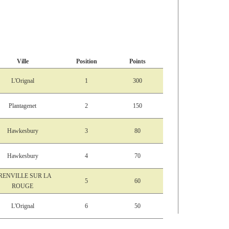
Ville
Position
Points
L'Orignal
1
300
Plantagenet
2
150
Hawkesbury
3
80
Hawkesbury
4
70
RENVILLE SUR LA
5
60
ROUGE
L'Orignal
6
50