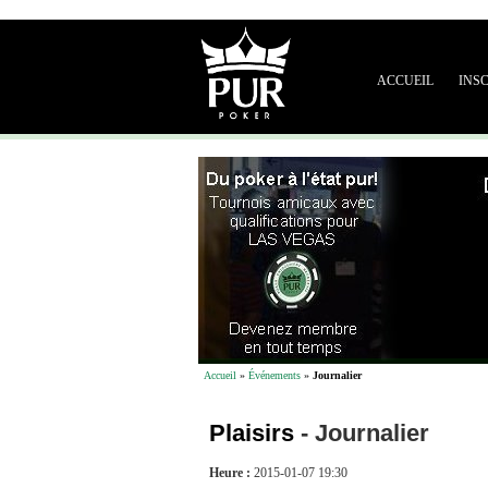
ACCUEIL
INS
Accueil
»
Événements
»
Journalier
Plaisirs
-
Journalier
Heure :
2015-01-07 19:30