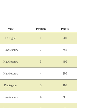
Ville
Position
Points
L'Orignal
1
700
Hawkesbury
2
550
Hawkesbury
3
400
Hawkesbury
4
200
Plantagenet
5
100
Hawkesbury
6
90