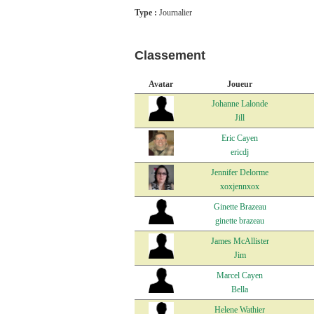
Type :
Journalier
Classement
Avatar
Joueur
Johanne Lalonde
Jill
Eric Cayen
ericdj
Jennifer Delorme
xoxjennxox
Ginette Brazeau
ginette brazeau
James McAllister
Jim
Marcel Cayen
Bella
Helene Wathier