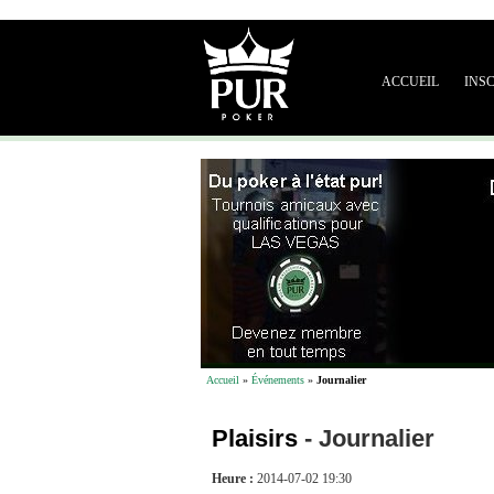
ACCUEIL
INS
Accueil
»
Événements
»
Journalier
Plaisirs
-
Journalier
Heure :
2014-07-02 19:30