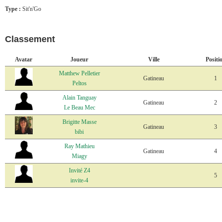
Type :
Sit'n'Go
Classement
Avatar
Joueur
Ville
Positi
Matthew Pelletier
Gatineau
1
Peltos
Alain Tanguay
Gatineau
2
Le Beau Mec
Brigitte Masse
Gatineau
3
bibi
Ray Mathieu
Gatineau
4
Miagy
Invité Z4
5
invite-4