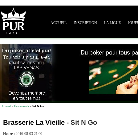
ACCUEIL
INSCRIPTION
LA LIGUE
JOUE
Accueil
»
Événements
»
Sit N Go
Brasserie La Vieille
-
Sit N Go
Heure :
2016-08-03 21:00