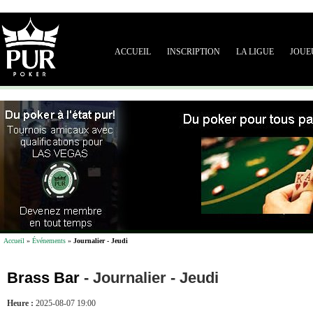
ACCUEIL
INSCRIPTION
LA LIGUE
JOUE
Accueil
»
Événements
»
Journalier - Jeudi
Brass Bar
-
Journalier - Jeudi
Heure :
2025-08-07 19:00