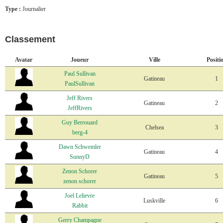
Type :
Journalier
Classement
Avatar
Joueur
Ville
Positi
Paul Sullivan
Gatineau
1
PaulSullivan
Jeff Rivers
Gatineau
2
JeffRivers
Guy Berrouard
Chelsea
3
berg-4
Dawn Schwemler
Gatineau
4
SunnyD
Zenon Schorer
Gatineau
5
zenon schorer
Joel Lelievre
Luskville
6
Rabbit
Gerry Champagne