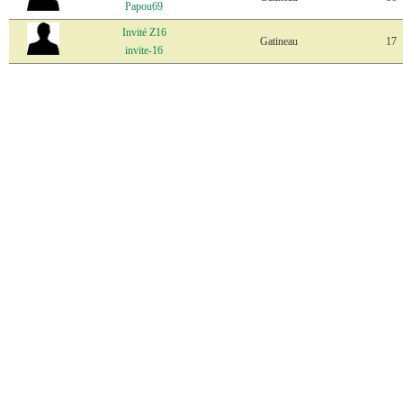
Papou69
Invité Z16
Gatineau
17
invite-16