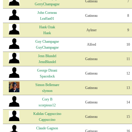
Gatineau
7
GerryChampagne
John Corneau
Gatineau
8
Leaffan01
Hank Ozak
Aylmer
9
Hank
Guy Champagne
Alfred
10
GuyChampagne
Jenn Blundel
Gatineau
11
JennBlundel
George Dirani
Gatineau
12
Spacedock
Simon Bellemare
Gatineau
13
slymon
Cory B
Gatineau
14
scorpious12
Kalidas Cappuccino
Gatineau
15
Cappuccino
Claude Gagnon
Gatineau
16