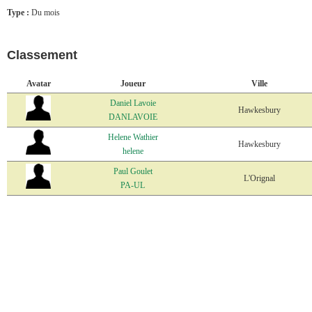
Type :
Du mois
Classement
Avatar
Joueur
Ville
Daniel Lavoie
Hawkesbury
DANLAVOIE
Helene Wathier
Hawkesbury
helene
Paul Goulet
L'Orignal
PA-UL