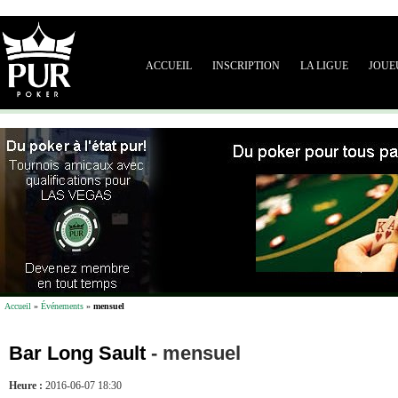
ACCUEIL
INSCRIPTION
LA LIGUE
JOUE
Accueil
»
Événements
»
mensuel
Bar Long Sault
-
mensuel
Heure :
2016-06-07 18:30