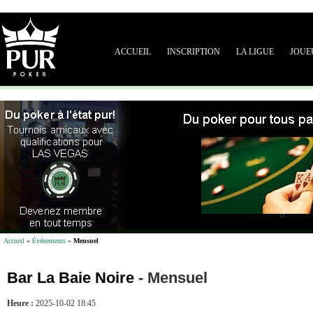
ACCUEIL
INSCRIPTION
LA LIGUE
JOUE
Accueil
»
Événements
»
Mensuel
Bar La Baie Noire
-
Mensuel
Heure :
2025-10-02 18:45