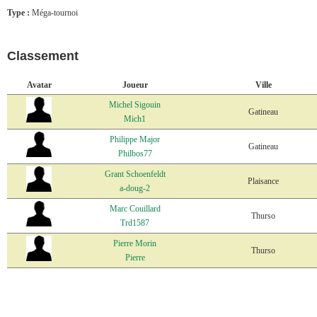
Type :
Méga-tournoi
Classement
Avatar
Joueur
Ville
Michel Sigouin
Gatineau
Mich1
Philippe Major
Gatineau
Philbos77
Grant Schoenfeldt
Plaisance
a-doug-2
Marc Couillard
Thurso
Trd1587
Pierre Morin
Thurso
Pierre