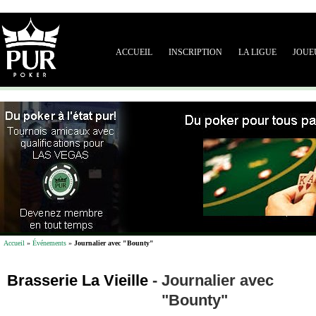
ACCUEIL
INSCRIPTION
LA LIGUE
JOUE
Accueil
»
Événements
»
Journalier avec "Bounty"
Brasserie La Vieille
-
Journalier avec
"Bounty"