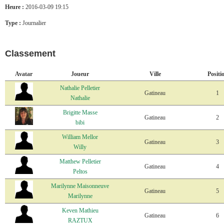
Heure :
2016-03-09 19:15
Type :
Journalier
Classement
Avatar
Joueur
Ville
Positi
Nathalie Pelletier
Gatineau
1
Nathalie
Brigitte Masse
Gatineau
2
bibi
William Mellor
Gatineau
3
Willy
Matthew Pelletier
Gatineau
4
Peltos
Marilynne Maisonneuve
Gatineau
5
Marilynne
Keven Mathieu
Gatineau
6
RAZTUX