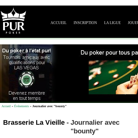
ACCUEIL
INSCRIPTION
LA LIGUE
JOUE
Accueil
»
Événements
»
Journalier avec "bounty"
Brasserie La Vieille
-
Journalier avec
"bounty"